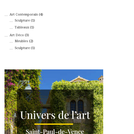
4
Art Contemporain
4
produits
1
Sculpture
1
produit
1
Tableaux
1
produit
3
Art Déco
3
produits
2
Meubles
2
produits
1
Sculpture
1
produit